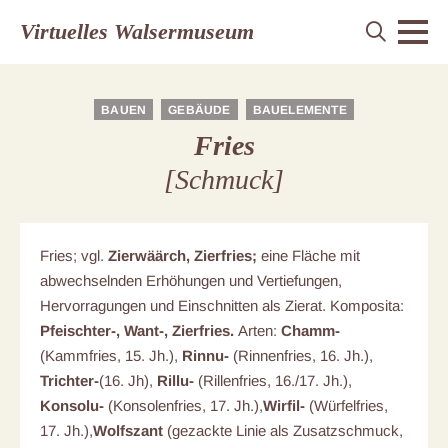
Virtuelles Walsermuseum
BAUEN
GEBÄUDE
BAUELEMENTE
Fries
[Schmuck]
Fries; vgl.
Zierwäärch, Zierfries;
eine Fläche mit
abwechselnden Erhöhungen und Vertiefungen,
Hervorragungen und Einschnitten als Zierat. Komposita:
Pfeischter-, Want-, Zierfries.
Arten:
Chamm-
(Kammfries, 15. Jh.),
Rinnu-
(Rinnenfries, 16. Jh.),
Trichter-
(16. Jh),
Rillu-
(Rillenfries, 16./17. Jh.),
Konsolu-
(Konsolenfries, 17. Jh.),
Wirfil-
(Würfelfries,
17. Jh.),
Wolfszant
(gezackte Linie als Zusatzschmuck,