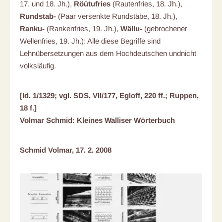
17. und 18. Jh.),
Röütufries
(Rautenfries, 18. Jh.),
Rundstab-
(Paar versenkte Rundstäbe, 18. Jh.),
Ranku-
(Rankenfries, 19. Jh.),
Wällu-
(gebrochener
Wellenfries, 19. Jh.): Alle diese Begriffe sind
Lehnübersetzungen aus dem Hochdeutschen undnicht
volksläufig.
[Id. 1/1329; vgl. SDS, VII/177, Egloff, 220 ff.; Ruppen,
18 f.]
Volmar Schmid: Kleines Walliser Wörterbuch
Schmid Volmar, 17. 2. 2008