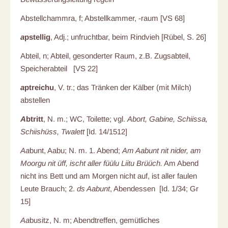
Abstellchammra, f; Abstellkammer, -raum [VS 68]
a
pstellig
, Adj.; unfruchtbar, beim Rindvieh [Rübel, S. 26]
Abteil, n; Abteil, gesonderter Raum, z.B. Zugsabteil,
Speicherabteil [VS 22]
a
ptreichu
, V. tr.; das Tränken der Kälber (mit Milch)
abstellen
A
btritt
, N. m.; WC, Toilette; vgl.
Abort,
Gabine
,
Schiissa
,
Schiishüss, Twalett
[Id. 14/1512]
Aa
bunt, Aabu; N. m. 1. Abend;
Am Aabunt nit nider, am
Moorgu nit üff, ischt aller füülu Liitu Brüüch.
Am Abend
nicht ins Bett und am Morgen nicht auf, ist aller faulen
Leute Brauch; 2.
ds Aabunt
, Abendessen [Id. 1/34; Gr
15]
Aa
busitz, N. m; Abendtreffen, gemütliches