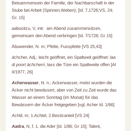
Beisammensein der Familie, der Nachbarschaft in der
Stube bei Arbeit (Spinnen,Weben); [Id. 7,1726;VS, 24;
Gr. 15]
aa
busitzu, V, intr. am Abend zusammensitzen,
gemeinsam den Abend verbringen [Id. 7/1728; Gr 15]
Äbuwender, N.
m; Pfette, Fusspfette [VS 25,43]
ä
chcher, Adj.; leicht geöffnet, ein Spaltweit geöffnet:
laa
di poort ächcherri
, lass die Türe ein Spaltweite offen [AI
II/1977, 26]
A
cherwasser
, N. n.; Ackerwasser, meist wurden die
Äcker nicht bewässert, aber von Zeit zu Zeit wurde das
Wasser an einem Sonntag (im Monat) für das
Bewässern der Äcker freigegeben [vgl. Acher Id. 1/66]
A
chtil, m; 1.Achtel, 2.Besitzanteil [VS 24]
Aa
dra
, N, f, 1. die Ader [Id. 1/86; Gr 15]; Talent,