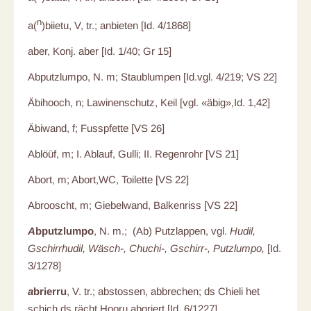
n
a(
)biietu, V, tr.; anbieten [Id. 4/1868]
aber, Konj. aber [Id. 1/40; Gr 15]
Abputzlumpo, N.
m; Staublumpen [Id.vgl. 4/219; VS 22]
Äbihooch, n; Lawinenschutz, Keil [vgl. «äbig»,Id. 1,42]
Äbiwand, f; Fusspfette [VS 26]
Ablöüf, m; I. Ablauf, Gulli; II. Regenrohr [VS 21]
Abort, m; Abort,WC, Toilette [VS 22]
Abrooscht, m; Giebelwand, Balkenriss [VS 22]
A
bputzlumpo
, N. m.; (Ab) Putzlappen, vgl.
Hudil,
Gschirrhudil, Wäsch-, Chuchi-, Gschirr-, Putzlumpo,
[Id.
3/1278]
a
brierru
, V. tr.; abstossen, abbrechen; ds Chieli het
schich ds rächt Hooru abgriert [Id. 6/1227]