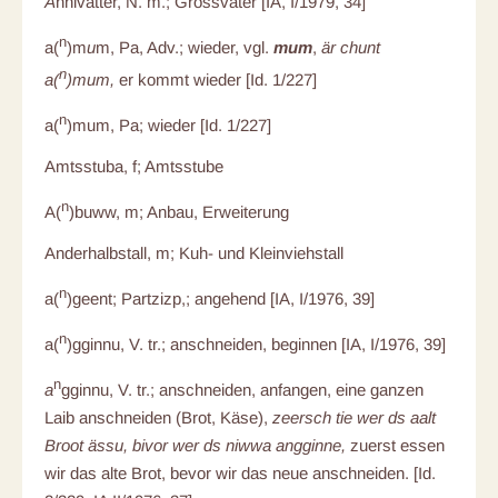
Ä
nnivatter, N. m.; Grossvater [IA, I/1979, 34]
n
a(
)m
u
m, Pa, Adv.; wieder, vgl.
mum
,
är chunt
n
a(
)mum,
er kommt wieder [Id. 1/227]
n
a(
)mum, Pa; wieder [Id. 1/227]
Amtsstuba, f; Amtsstube
n
A(
)buww, m; Anbau, Erweiterung
Anderhalbstall, m; Kuh- und Kleinviehstall
n
a(
)geent; Partzizp,; angehend [IA, I/1976, 39]
n
a(
)gginnu, V. tr.; anschneiden, beginnen [IA, I/1976, 39]
n
a
gginnu, V. tr.; anschneiden, anfangen, eine ganzen
Laib anschneiden (Brot, Käse),
zeersch tie wer ds aalt
Broot ässu, bivor wer ds niwwa angginne,
zuerst essen
wir das alte Brot, bevor wir das neue anschneiden. [Id.