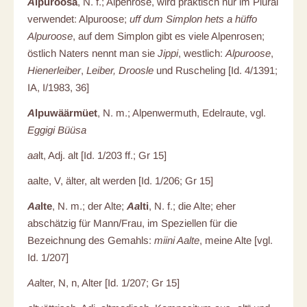
A
lpuroosa
, N. f.; Alpenrose, wird praktisch nur im Plural
verwendet: Alpuroose;
uff dum Simplon hets a hüffo
Alpuroose
, auf dem Simplon gibt es viele Alpenrosen;
östlich Naters nennt man sie
Jippi
, westlich:
Alpuroose
,
Hienerleiber
,
Leiber, Droosle
und Ruscheling [Id. 4/1391;
IA, I/1983, 36]
A
lpuwäärmüet
, N. m.; Alpenwermuth, Edelraute, vgl.
Eggigi Büüsa
aa
lt, Adj. alt [Id. 1/203 ff.; Gr 15]
aalte, V, älter, alt werden [Id. 1/206; Gr 15]
Aa
lte
, N. m.; der Alte;
Aa
lti
, N. f.; die Alte; eher
abschätzig für Mann/Frau, im Speziellen für die
Bezeichnung des Gemahls:
miini Aalte
, meine Alte [vgl.
Id. 1/207]
Aa
lter, N, n, Alter [Id. 1/207; Gr 15]