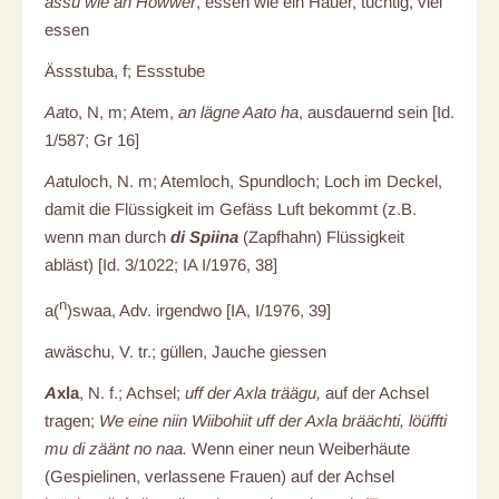
ässu wie an Howwer
, essen wie ein Hauer, tüchtig, viel
essen
Ässstuba, f; Essstube
Aa
to, N, m; Atem,
an lägne Aato ha
, ausdauernd sein [Id.
1/587; Gr 16]
Aa
tuloch, N. m; Atemloch, Spundloch; Loch im Deckel,
damit die Flüssigkeit im Gefäss Luft bekommt (z.B.
wenn man durch
di Spiina
(Zapfhahn) Flüssigkeit
abläst) [Id. 3/1022; IA I/1976, 38]
n
a(
)swaa, Adv. irgendwo [IA, I/1976, 39]
awäschu, V. tr.; güllen, Jauche giessen
A
xla
, N. f.; Achsel;
uff der Axla träägu,
auf der Achsel
tragen;
We eine niin Wiibohiit uff der Axla bräächti, löüffti
mu di zäänt no naa.
Wenn einer neun Weiberhäute
(Gespielinen, verlassene Frauen) auf der Achsel