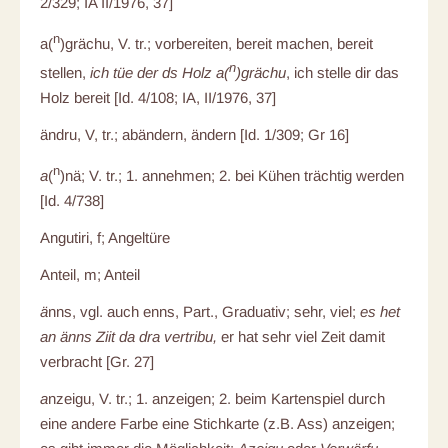
2/329; IA II/1976, 37]
n
a(
)grächu, V. tr.; vorbereiten, bereit machen, bereit
n
stellen,
ich tüe der ds Holz a(
)grächu
, ich stelle dir das
Holz bereit [Id. 4/108; IA, II/1976, 37]
ändru, V, tr.; abändern, ändern [Id. 1/309; Gr 16]
n
a
(
)nä; V. tr.; 1. annehmen; 2. bei Kühen trächtig werden
[Id. 4/738]
Angutiri, f; Angeltüre
Anteil, m; Anteil
ä
nns, vgl. auch enns, Part., Graduativ; sehr, viel;
es het
an änns Ziit da dra vertribu,
er hat sehr viel Zeit damit
verbracht [Gr. 27]
a
nzeigu, V. tr.; 1. anzeigen; 2. beim Kartenspiel durch
eine andere Farbe eine Stichkarte (z.B. Ass) anzeigen;