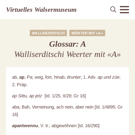
Virtuelles Walsermuseum
WALLISERDITSCH
WÖRTER MIT «A»
Glossar: A
Walliserditschi Weerter mit «A»
ab,
ap
, Pa; weg, fort, hinab, drunter; 1. Adv.
ap und züe
;
2. Präp.
ap Sittu, ap jetz
[Id. 1/25, II/29; Gr 16]
a
ba, Bah, Verneinung, ach nein, aber nein [Id. 1/4895; Gr
16]
a
pantwennu
, V. tr.; abgewöhnen [Id. 16/290]