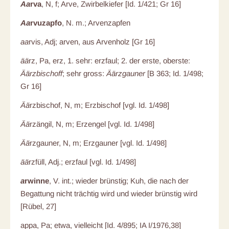
Aa
rva
, N, f; Arve, Zwirbelkiefer [Id. 1/421; Gr 16]
Aa
rvuzapfo
, N. m.; Arvenzapfen
aa
rvis, Adj; arven, aus Arvenholz [Gr 16]
ää
rz, Pa, erz, 1. sehr: erzfaul; 2. der erste, oberste:
Äärzbischoff
; sehr gross:
Äärzgauner
[B 363; Id. 1/498;
Gr 16]
Ää
rzbischof, N, m; Erzbischof [vgl. Id. 1/498]
Ää
rzängil, N, m; Erzengel [vgl. Id. 1/498]
Ää
rzgauner, N, m; Erzgauner [vgl. Id. 1/498]
ää
rzfüll, Adj.; erzfaul [vgl. Id. 1/498]
a
rwinne
, V. int.; wieder brünstig; Kuh, die nach der
Begattung nicht trächtig wird und wieder brünstig wird
[Rübel, 27]
appa, Pa; etwa, vielleicht [Id. 4/895; IA I/1976,38]