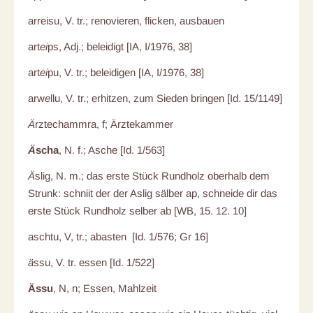
arreisu, V. tr.; renovieren, flicken, ausbauen
art
ei
ps, Adj.; beleidigt [IA, I/1976, 38]
art
ei
pu, V. tr.; beleidigen [IA, I/1976, 38]
arw
e
llu, V. tr.; erhitzen, zum Sieden bringen [Id. 15/1149]
Ä
rztechammra, f; Ärztekammer
Ä
scha
, N. f.; Asche [Id. 1/563]
Ä
slig, N. m.; das erste Stück Rundholz oberhalb dem
Strunk: schniit der der Aslig sälber ap, schneide dir das
erste Stück Rundholz selber ab [WB, 15. 12. 10]
aschtu, V, tr.; abasten [Id. 1/576; Gr 16]
ä
ssu, V. tr. essen [Id. 1/522]
Ässu
, N, n; Essen, Mahlzeit