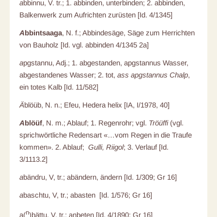
a
bbinnu, V. tr.; 1. abbinden, unterbinden; 2. abbinden,
Balkenwerk zum Aufrichten zurüsten [Id. 4/1345]
A
bbintsaaga
, N. f.; Abbindesäge, Säge zum Herrichten
von Bauholz [Id. vgl. abbinden 4/1345 2a]
a
pgstannu, Adj.; 1. abgestanden, apgstannus Wasser,
abgestandenes Wasser; 2. tot,
ass apgstannus Chalp
,
ein totes Kalb [Id. 11/582]
Ä
blöüb, N. n.; Efeu, Hedera helix [IA, I/1978, 40]
A
blöüf
, N. m.; Ablauf; 1. Regenrohr; vgl.
Tröüffi
(vgl.
sprichwörtliche Redensart «…vom Regen in die Traufe
kommen». 2. Ablauf;
Gulli, Riigol
; 3.
Verlauf [Id.
3/1113.2]
a
bändru, V, tr.; abändern, ändern [Id. 1/309; Gr 16]
a
baschtu, V, tr.; abasten [Id. 1/576; Gr 16]
n
a(
)bättu, V, tr.; anbeten [Id. 4/1890; Gr 16]