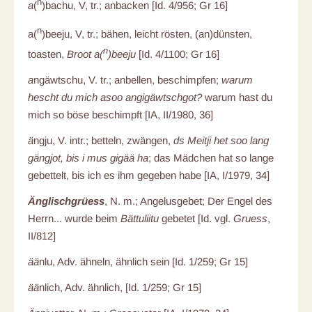
n
a
(
)bachu, V, tr.; anbacken [Id. 4/956; Gr 16]
n
a(
)beeju, V, tr.; bähen, leicht rösten, (an)dünsten,
n
toasten,
Broot a(
)beeju
[Id. 4/1100; Gr 16]
a
ngäwtschu, V. tr.; anbellen, beschimpfen;
warum
hescht du mich asoo angigäwtschgot?
warum hast du
mich so böse beschimpft [IA, II/1980, 36]
ä
ngju, V. intr.; betteln, zwängen,
ds Meitji het soo lang
gängjot, bis i mus gigää ha
; das Mädchen hat so lange
gebettelt, bis ich es ihm gegeben habe [IA, I/1979, 34]
Änglischgrüess
, N. m.; Angelusgebet; Der Engel des
Herrn... wurde beim
Bättuliitu
gebetet [Id. vgl.
Gruess
,
II/812]
ää
nlu, Adv. ähneln, ähnlich sein [Id. 1/259; Gr 15]
ää
nlich, Adv. ähnlich, [Id. 1/259; Gr 15]