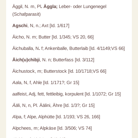
Äggil, N. m, Pl
. Äggla;
Leber- oder Lungenegel
(Schafparasit)
Agschi
, N, n.; Axt [Id. 1/617]
Äicho, N. m; Butter [Id. 1/345; VS 20, 66]
Äichuballa, N
.
f; Ankenballe, Butterlaib [Id. 4/1149;VS 66]
Äich(u)chibji
, N. n; Butterfass [Id. 3/112]
Äichustock, m; Butterstock [Id. 10/1718;VS 66]
Aa
la, N, f, Ahle [Id. 1/171?; Gr 15]
aa
lfeist, Adj, fett, fettleibig, korpulent [Id. 1/1072; Gr 15]
Ää
li, N, n, Pl. Äälini, Ähre [Id. 1/3?; Gr 15]
A
lpa, f; Alpe, Alphütte [Id. 1/193; VS 26, 166]
Alpchees, m; Alpkäse [Id. 3/506; VS 74]