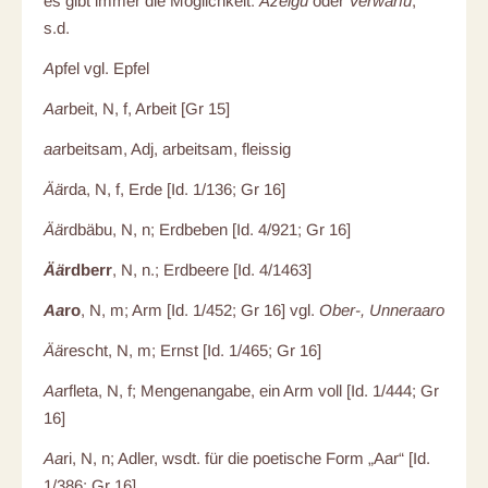
es gibt immer die Möglichkeit:
Azeigu
oder
Verwärfu
,
s.d.
A
pfel vgl. Epfel
Aa
rbeit, N, f, Arbeit [Gr 15]
aa
rbeitsam, Adj, arbeitsam, fleissig
Ää
rda, N, f, Erde [Id. 1/136; Gr 16]
Ää
rdbäbu, N, n; Erdbeben [Id. 4/921; Gr 16]
Ää
rdberr
, N, n.; Erdbeere [Id. 4/1463]
Aa
ro
, N, m; Arm [Id. 1/452; Gr 16] vgl.
Ober-, Unneraaro
Ää
rescht, N, m; Ernst [Id. 1/465; Gr 16]
Aa
rfleta, N, f; Mengenangabe, ein Arm voll [Id. 1/444; Gr
16]
Aa
ri, N, n; Adler, wsdt. für die poetische Form „Aar“ [Id.
1/386; Gr 16]