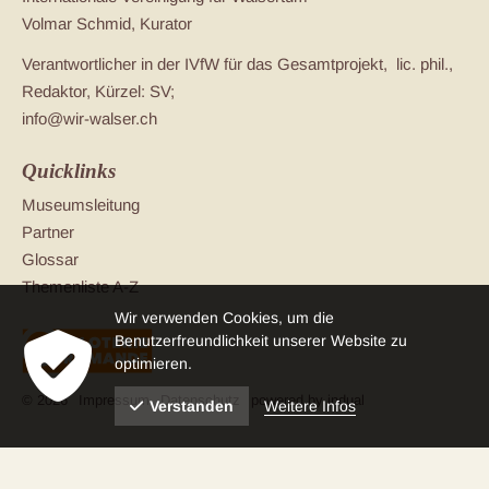
Volmar Schmid, Kurator
Verantwortlicher in der IVfW für das Gesamtprojekt, lic. phil.,
Redaktor, Kürzel: SV;
info@wir-walser.ch
Quicklinks
Museumsleitung
Partner
Glossar
Themenliste A-Z
Wir verwenden Cookies, um die
Benutzerfreundlichkeit unserer Website zu
optimieren.
© 2026
Impressum
Datenschutz
powered by indual
Weitere Infos
Verstanden