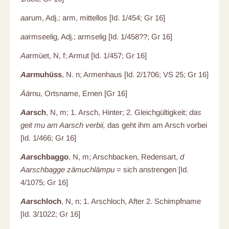
aa
rum, Adj.; arm, mittellos [Id. 1/454; Gr 16]
aa
rmseelig, Adj.; armselig [Id. 1/458??; Gr 16]
Aa
rmüet, N, f; Armut [Id. 1/457; Gr 16]
Aa
rmuhüss
, N. n; Armenhaus [Id. 2/1706; VS 25; Gr 16]
Ää
rnu, Ortsname, Ernen [Gr 16]
Aa
rsch
, N, m; 1. Arsch, Hinter; 2. Gleichgültigkeit;
das
geit mu am Aarsch verbii,
das geht ihm am Arsch vorbei
[Id. 1/466; Gr 16]
Aa
rschbaggo
, N, m; Arschbacken, Redensart,
d
Aarschbagge zämuchlämpu
= sich anstrengen [Id.
4/1075; Gr 16]
Aa
rschloch
, N, n; 1. Arschloch, After 2. Schimpfname
[Id. 3/1022; Gr 16]