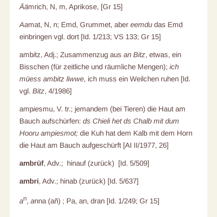
Ää
mrich, N, m, Aprikose, [Gr 15]
Aa
mat, N, n; Emd, Grummet, aber
eemdu
das Emd
einbringen vgl. dort [Id. 1/213; VS 133; Gr 15]
amb
i
tz, Adj.; Zusammenzug aus
an Bitz
, etwas, ein
Bisschen (für zeitliche und räumliche Mengen);
ich
müess ambitz liwwe
, ich muss ein Weilchen ruhen [Id.
vgl.
Bitz
, 4/1986]
amp
ie
smu, V. tr.; jemandem (bei Tieren) die Haut am
Bauch aufschürfen:
ds Chieli het ds Chalb mit dum
Hooru ampiesmot;
die Kuh hat dem Kalb mit dem Horn
die Haut am Bauch aufgeschürft [AI II/1977, 26]
ambrüf
, Adv.; hinauf (zurück) [Id. 5/509]
ambri
, Adv.; hinab (zurück) [Id. 5/637]
n
a
,
a
nna (añ)
; Pa, an, dran [Id. 1/249; Gr 15]