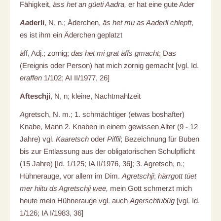
Fähigkeit,
äss het an güeti Aadra,
er hat eine gute Ader
Aa
derli
, N. n.; Äderchen,
äs het mu as Aaderli chlepft
,
es ist ihm ein Äderchen geplatzt
ä
ff, Adj.; zornig;
das het mi grat äffs gmacht
; Das
(Ereignis oder Person) hat mich zornig gemacht [vgl. Id.
eraffen
1/102; AI II/1977, 26]
Afteschji
, N, n; kleine, Nachtmahlzeit
A
gretsch, N. m.; 1. schmächtiger (etwas boshafter)
Knabe, Mann 2. Knaben in einem gewissen Alter (9 - 12
Jahre) vgl.
Kaaretsch
oder
Piffil
; Bezeichnung für Buben
bis zur Entlassung aus der obligatorischen Schulpflicht
(15 Jahre) [Id. 1/125; IA II/1976, 36]; 3. Agretsch, n.;
Hühnerauge, vor allem im Dim.
Agretschji
;
härrgott tüet
mer hiitu ds Agretschji wee,
mein Gott schmerzt mich
heute mein Hühnerauge vgl. auch
Agerschtuöüg
[vgl. Id.
1/126; IA I/1983, 36]