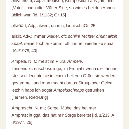
a
ltvättrisch, Adj. altmodisch, Kompositum aus „alt“ und
„Vater“, nach alter Vätter Sitte, so wie es bei den Ahnen
üblich war. [Id. 1/1132; Gr 15]
a
llwäärt, Adj.; alwert, unartig, launisch [Gr. 25]
a
llziit, Adv.; immer wieder, oft;
schiini Techter chunt allziit
spaat,
seine Tochter kommt oft, immer wieder zu späät
[IA I/1978, 40]
A
mpela, N. f.; meist im Plural
Ampele
,
Tannenspitzenschösslinge, im Frühjahr wenn die Tannen
stossen, leuchte sie in einem helleren Grün, sie werden
gesammelt und man macht daraus Siroup oder Gelee;
letzhin habe ich sogar
Ampeluschnaps
getrunken
[Termen, Ried-Brig]
Am
prascht, N. m.; Sorge, Mühe: das het mer
Amprascht ggä; das hat mir Sorge bereitet [Id. 1/233; AI
II/1977, 26]