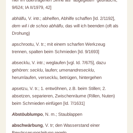
9/624; IA II/1979, 42]
a
bhälfu, V. intr.; abhelfen, Abhilfe schaffen [Id. 2/1192],
dem wil i de schoo abhälfu
, das will ich beenden (oft als
Drohung)
a
pschrootu, V. tr.; mit einem scharfen Werkzeug
trennen, spalten beim Schmieden [Id. 9/1693]
a
bsecklu, V. intr.; weglaufen [vgl. Id. 7/675], dazu
gehören:
secklu
, laufen;
umenandresecklu
,
herumlaufen, versecklu, betrügen, hintergehen
a
psetzu, V. tr.; 1. entwöhnen, z.B. beim Stillen; 2.
absetzen, separieren, Zwischenräume (Rillen, Nuten)
beim Schmieden einfügen [Id. 7/1631]
A
bstöublumpo
, N. m.; Staublappen
abschwärbung
, V. tr; den Wasserstand einer
Bewässerungsleitung regeln