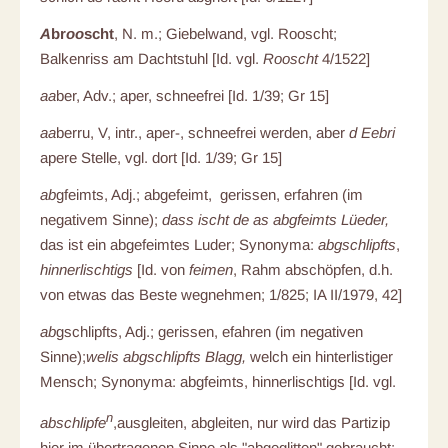
A
br
oo
scht
, N. m.; Giebelwand, vgl. Rooscht;
Balkenriss am Dachtstuhl [Id. vgl.
Rooscht
4/1522]
aa
ber, Adv.; aper, schneefrei [Id. 1/39; Gr 15]
aa
berru, V, intr., aper-, schneefrei werden, aber
d Eebri
apere Stelle, vgl. dort [Id. 1/39; Gr 15]
ab
gfeimts, Adj.; abgefeimt, gerissen, erfahren (im
negativem Sinne);
dass ischt de as abgfeimts Lüeder,
das ist ein abgefeimtes Luder; Synonyma:
abgschlipfts
,
hinnerlischtigs
[Id. von
feimen
, Rahm abschöpfen, d.h.
von etwas das Beste wegnehmen; 1/825; IA II/1979, 42]
ab
gschlipfts, Adj.; gerissen, efahren (im negativen
Sinne);
welis abgschlipfts Blagg,
welch ein hinterlistiger
Mensch; Synonyma: abgfeimts, hinnerlischtigs [Id. vgl.
n
abschlipfe
,ausgleiten, abgleiten, nur wird das Partizip
hier im übertragenen Sinne als "abgeglitten" gebraucht;