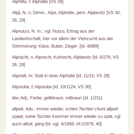
A
lphitta, f; Alphütte [VS 29]
A
lpji, N,
n; Dimin. Alpe, Alphütte, pers. Alpbesitz [VS 30,
26, 29]
A
lpnutzo, N. m.; vgl. Nutzo, Ertrag aus der
Landwirtschaft, hier vor allem der Viehzucht aus der
Sömmerung: Käse, Butter, Zieger [Id. 4/889]
A
lprächt, n; Alprecht, Kuhrecht, Alpbesitz [Id. 6/276; VS
26, 28]
A
lpstall, m; Stall in einer Alphütte [Id. 11/15; VS 28]
Alpstuba, f; Alpstube [Id. 10/1124; VS 30]
älw, Adj.; Farbe, gelbbraun, rotbraun (Id. 1/211)
a
llpott, Adv.; immer wieder,
schiini Techter chunt allpott
spaat
, seine Tochter kommer immer wieder zu spät, vgl.
auch
allziit, gäng
[Id. vgl. 4/1898, IA I/1978, 40]