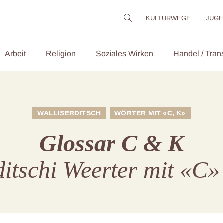
m
KULTURWEGE
JUG
Arbeit
Religion
Soziales Wirken
Handel / Tran
WALLISERDITSCH
WÖRTER MIT «C, K»
Glossar C & K
ditschi Weerter mit «C