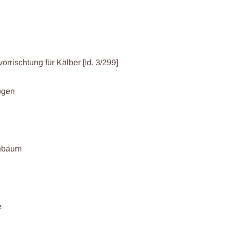
orrischtung für Kälber [Id. 3/299]
ogen
nbaum
e