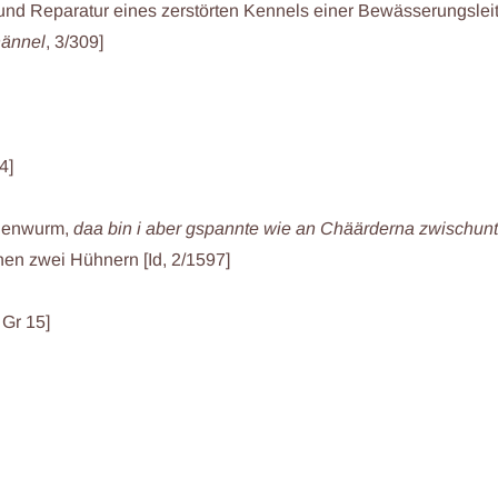
 und Reparatur eines zerstörten Kennels einer Bewässerungsle
ännel
, 3/309]
4]
genwurm,
daa bin i aber gspannte wie an Chäärderna zwischun
en zwei Hühnern [Id, 2/1597]
 Gr 15]