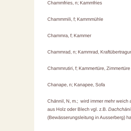
Chammfries, n; Kammfries
Chammmili, f; Kammmühle
Chammra, f; Kammer
Chammrad, n; Kammrad, Kraftübertragu
Chammrutiri, f; Kammertüre, Zimmertüre
Chanape, n; Kanapee, Sofa
Ch
ä
nnil, N,
m.; wird immer mehr weich 
aus Holz oder Blech vgl. z.B.
Dachchäni
(Bewässerungsleitung in Ausserberg) h