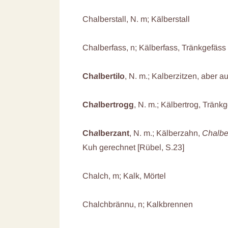
Chalberstall, N. m; Kälberstall
Chalberfass, n; Kälberfass, Tränkgefäss 
Ch
a
lbertilo
, N. m.; Kalberzitzen, aber
Ch
a
lbertrogg
, N. m.; Kälbertrog, Tränkg
Ch
a
lberzant
, N. m.; Kälberzahn,
Chalbe
Kuh gerechnet [Rübel, S.23]
Chalch, m; Kalk, Mörtel
Chalchbrännu, n; Kalkbrennen