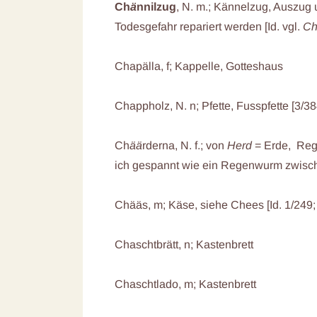
Ch
ä
nnilzug
, N. m.; Kännelzug, Auszug
Todesgefahr repariert werden [Id. vgl.
Ch
Chapälla, f; Kappelle, Gotteshaus
Chappholz, N. n; Pfette, Fusspfette [3/38
Ch
ää
rderna, N. f.; von
Herd
= Erde, Re
ich gespannt wie ein Regenwurm zwisch
Chääs, m; Käse, siehe Chees [Id. 1/249;
Chaschtbrätt, n; Kastenbrett
Chaschtlado, m; Kastenbrett