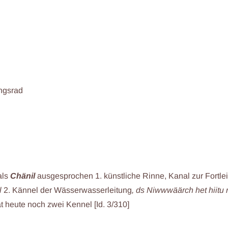
ngsrad
als
Chänil
ausgesprochen 1. künstliche Rinne, Kanal zur Fortle
l
2. Kännel der Wässerwasserleitung
, ds Niwwwäärch het hiitu
at heute noch zwei Kennel
[Id. 3/310]