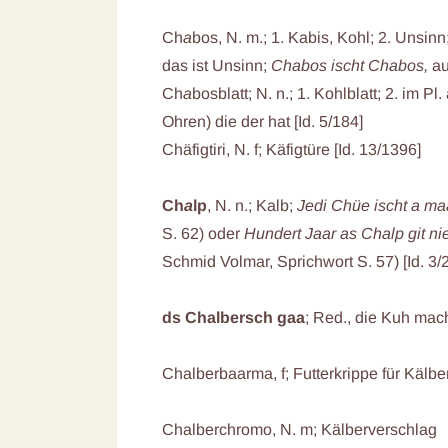
Ch
a
bos, N. m.; 1. Kabis, Kohl; 2. Unsinn
das ist Unsinn;
Chabos ischt Chabos,
au
Ch
a
bosblatt; N. n.; 1. Kohlblatt; 2. im P
Ohren) die der hat [Id. 5/184]
Chäfigtiri, N. f; Käfigtüre [Id. 13/1396]
Ch
a
lp
, N. n.; Kalb;
Jedi Chüe ischt a ma
S. 62) oder
Hundert Jaar as Chalp git ni
Schmid Volmar, Sprichwort S. 57) [Id. 3/
ds Chalbersch gaa
; Red., die Kuh mac
Chalberbaarma, f; Futterkrippe für Kälbe
Chalberchromo, N. m; Kälberverschlag