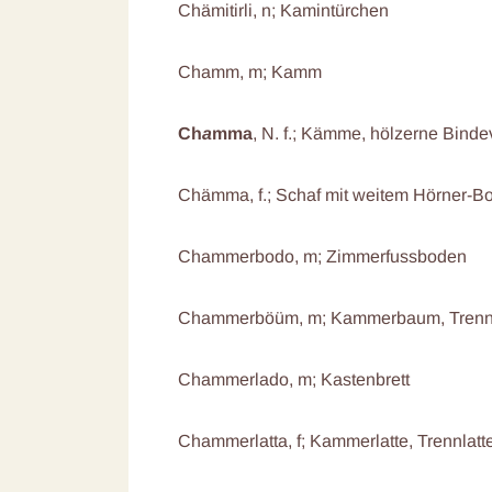
Chämitirli, n; Kamintürchen
Chamm, m; Kamm
Ch
a
mma
, N. f.; Kämme, hölzerne Bindev
Chämma, f.; Schaf mit weitem Hörner-B
Chammerbodo, m; Zimmerfussboden
Chammerböüm, m; Kammerbaum, Tren
Chammerlado, m; Kastenbrett
Chammerlatta, f; Kammerlatte, Trennlatt