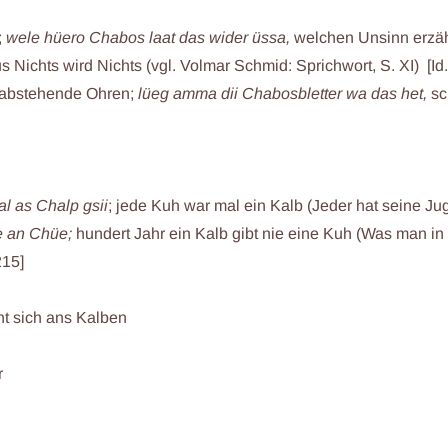
;
wele hüero Chabos laat das wider üssa,
welchen Unsinn erzäh
s Nichts wird Nichts (vgl. Volmar Schmid: Sprichwort, S. XI) [Id.
l. abstehende Ohren;
lüeg amma dii Chabosbletter wa das het,
sc
al as Chalp gsii
; jede Kuh war mal ein Kalb (Jeder hat seine 
e an Chüe;
hundert Jahr ein Kalb gibt nie eine Kuh (Was man in 
215]
ht sich ans Kalben
r