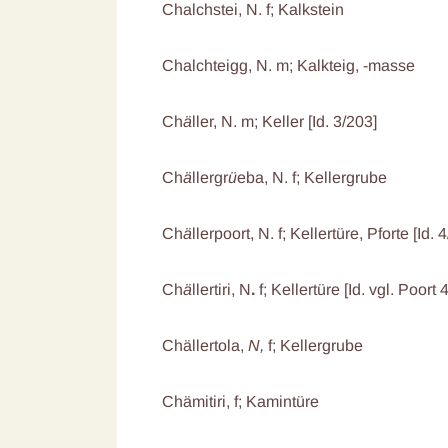
Chalchstei, N. f; Kalkstein
Chalchteigg, N. m; Kalkteig, -masse
Ch
ä
ller, N. m; Keller [Id. 3/203]
Ch
ä
llergr
ü
eba, N. f; Kellergrube
Ch
ä
llerpoort, N.
f; Kellertüre, Pforte [Id. 
Ch
ä
llertiri, N
.
f; Kellertüre [Id. vgl. Poort
Chällertola,
N,
f; Kellergrube
Chämitiri, f; Kamintüre