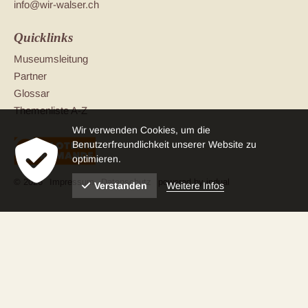
info@wir-walser.ch
Quicklinks
Museumsleitung
Partner
Glossar
Themenliste A-Z
Wir verwenden Cookies, um die
Benutzerfreundlichkeit unserer Website zu
optimieren.
© 2026
Impressum
Datenschutz
powered by indual
Weitere Infos
Verstanden