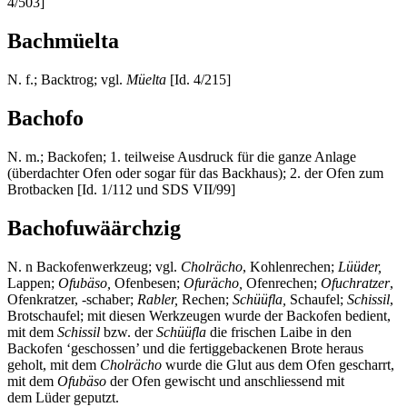
4/503]
Bachmüelta
N. f.; Backtrog; vgl.
Müelta
[Id. 4/215]
Bachofo
N. m.; Backofen; 1. teilweise Ausdruck für die ganze Anlage
(überdachter Ofen oder sogar für das Backhaus); 2. der Ofen zum
Brotbacken [Id. 1/112 und SDS VII/99]
Bachofuwäärchzig
N. n Backofenwerkzeug; vgl.
Cholrächo
, Kohlenrechen;
Lüüder,
Lappen;
Ofubäso,
Ofenbesen;
Ofurächo,
Ofenrechen;
Ofuchratzer
,
Ofenkratzer, -schaber;
Rabler,
Rechen;
Schüüfla,
Schaufel;
Schissil
,
Brotschaufel; mit diesen Werkzeugen wurde der Backofen bedient,
mit dem
Schissil
bzw. der
Schüüfla
die frischen Laibe in den
Backofen ‘geschossen’ und die fertiggebackenen Brote heraus
geholt, mit dem
Cholrächo
wurde die Glut aus dem Ofen gescharrt,
mit dem
Ofubäso
der Ofen gewischt und anschliessend mit
dem Lüder geputzt.