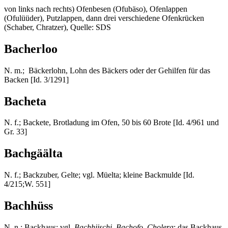
von links nach rechts) Ofenbesen (Ofubäso), Ofenlappen
(Ofulüüder), Putzlappen, dann drei verschiedene Ofenkrücken
(Schaber, Chratzer), Quelle: SDS
Bacherloo
N. m.; Bäckerlohn, Lohn des Bäckers oder der Gehilfen für das
Backen [Id. 3/1291]
Bacheta
N. f.; Backete, Brotladung im Ofen, 50 bis 60 Brote [Id. 4/961 und
Gr. 33]
Bachgäälta
N. f.; Backzuber, Gelte; vgl. Müelta; kleine Backmulde [Id.
4/215;W. 551]
Bachhüss
N. n.; Backhaus; vgl.
Bachhiischi, Bachofo, Cholera
; das Backhaus