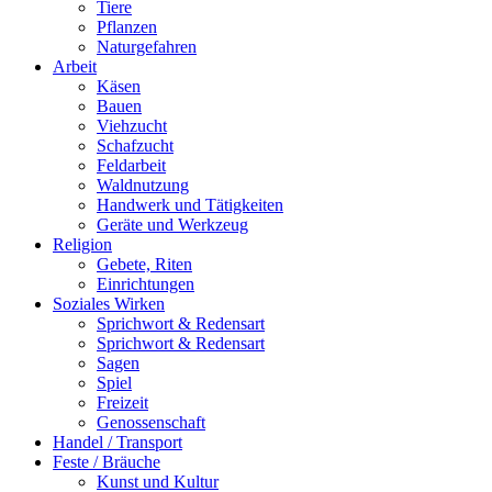
Tiere
Pflanzen
Naturgefahren
Arbeit
Käsen
Bauen
Viehzucht
Schafzucht
Feldarbeit
Waldnutzung
Handwerk und Tätigkeiten
Geräte und Werkzeug
Religion
Gebete, Riten
Einrichtungen
Soziales Wirken
Sprichwort & Redensart
Sprichwort & Redensart
Sagen
Spiel
Freizeit
Genossenschaft
Handel / Transport
Feste / Bräuche
Kunst und Kultur