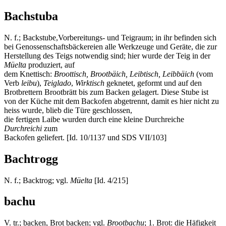
Bachstuba
N. f.; Backstube,Vorbereitungs- und Teigraum; in ihr befinden sich
bei Genossenschaftsbäckereien alle Werkzeuge und Geräte, die zur
Herstellung des Teigs notwendig sind; hier wurde der Teig in der
Müelta
produziert, auf
dem Knettisch:
Broottisch, Brootbäich, Leibtisch, Leibbäich
(vom
Verb
leibu
),
Teiglado
,
Wirktisch
geknetet, geformt und auf den
Brotbrettern Brootbrätt bis zum Backen gelagert. Diese Stube ist
von der Küche mit dem Backofen abgetrennt, damit es hier nicht zu
heiss wurde, blieb die Türe geschlossen,
die fertigen Laibe wurden durch eine kleine Durchreiche
Durchreichi
zum
Backofen geliefert. [Id. 10/1137 und SDS VII/103]
Bachtrogg
N. f.; Backtrog; vgl.
Müelta
[Id. 4/215]
bachu
V. tr.; backen, Brot backen; vgl.
Brootbachu
; 1. Brot: die Häfigkeit