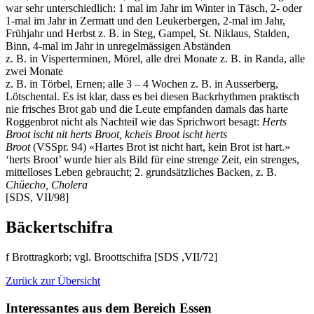
war sehr unterschiedlich: 1 mal im Jahr im Winter in Täsch, 2- oder
1-mal im Jahr in Zermatt und den Leukerbergen, 2-mal im Jahr,
Frühjahr und Herbst z. B. in Steg, Gampel, St. Niklaus, Stalden,
Binn, 4-mal im Jahr in unregelmässigen Abständen
z. B. in Visperterminen, Mörel, alle drei Monate z. B. in Randa, alle
zwei Monate
z. B. in Törbel, Ernen; alle 3 – 4 Wochen z. B. in Ausserberg,
Lötschental. Es ist klar, dass es bei diesen Backrhythmen praktisch
nie frisches Brot gab und die Leute empfanden damals das harte
Roggenbrot nicht als Nachteil wie das Sprichwort besagt:
Herts
Broot ischt nit herts Broot, kcheis Broot ischt herts
Broot
(VSSpr. 94) «Hartes Brot ist nicht hart, kein Brot ist hart.»
‘herts Broot’ wurde hier als Bild für eine strenge Zeit, ein strenges,
mittelloses Leben gebraucht; 2. grundsätzliches Backen, z. B.
Chüecho, Cholera
[SDS, VII/98]
Bäckertschifra
f Brottragkorb; vgl. Broottschifra [SDS ,VII/72]
Zurück zur Übersicht
Interessantes aus dem Bereich Essen