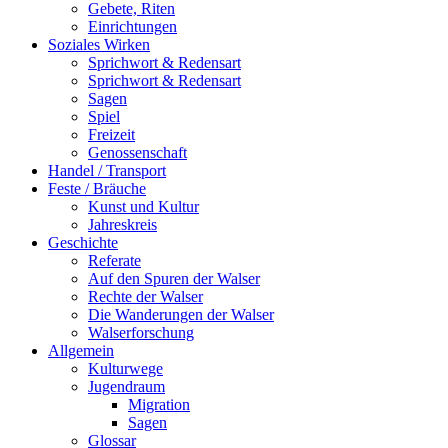
Gebete, Riten
Einrichtungen
Soziales Wirken
Sprichwort & Redensart
Sprichwort & Redensart
Sagen
Spiel
Freizeit
Genossenschaft
Handel / Transport
Feste / Bräuche
Kunst und Kultur
Jahreskreis
Geschichte
Referate
Auf den Spuren der Walser
Rechte der Walser
Die Wanderungen der Walser
Walserforschung
Allgemein
Kulturwege
Jugendraum
Migration
Sagen
Glossar