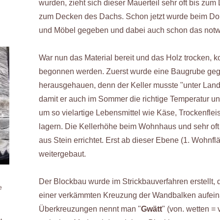
wurden, zieht sich dieser Mauerteil sehr oft bis zum
zum Decken des Dachs. Schon jetzt wurde beim Dorfs
und Möbel gegeben und dabei auch schon das notwen
War nun das Material bereit und das Holz trocken, 
begonnen werden. Zuerst wurde eine Baugrube geg
herausgehauen, denn der Keller musste "unter Land" 
damit er auch im Sommer die richtige Temperatur und
um so vielartige Lebensmittel wie Käse, Trockenfleis
lagern. Die Kellerhöhe beim Wohnhaus und sehr oft 
aus Stein errichtet. Erst ab dieser Ebene (1. Wohnf
weitergebaut.
Der Blockbau wurde im Strickbauverfahren erstellt, 
e
einer verkämmten Kreuzung der Wandbalken aufeina
Überkreuzungen nennt man "
Gwätt
" (von. wetten =