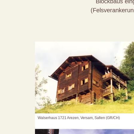
Blockbaus eing
(Felsverankerun
Walserhaus 1721 Arezen, Versam, Safien (GR/CH)