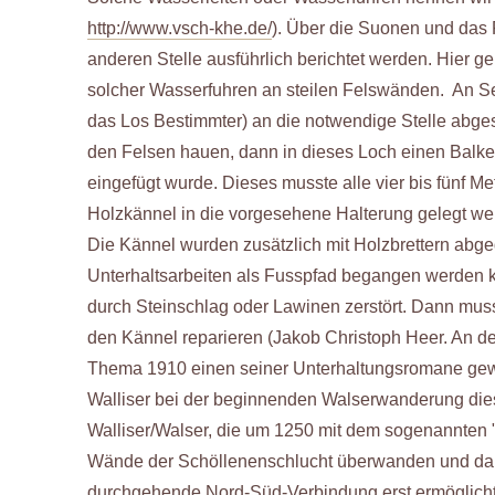
http://www.vsch-khe.de/
). Über die Suonen und das 
anderen Stelle ausführlich berichtet werden. Hier g
solcher Wasserfuhren an steilen Felswänden. An Sei
das Los Bestimmter) an die notwendige Stelle abgese
den Felsen hauen, dann in dieses Loch einen Balken
eingefügt wurde. Dieses musste alle vier bis fünf M
Holzkännel in die vorgesehene Halterung gelegt we
Die Kännel wurden zusätzlich mit Holzbrettern abged
Unterhaltsarbeiten als Fusspfad begangen werden k
durch Steinschlag oder Lawinen zerstört. Dann mus
den Kännel reparieren (Jakob Christoph Heer. An d
Thema 1910 einen seiner Unterhaltungsromane gewid
Walliser bei der beginnenden Walserwanderung die
Walliser/Walser, die um 1250 mit dem sogenannten 
Wände der Schöllenenschlucht überwanden und dam
durchgehende Nord-Süd-Verbindung erst ermöglicht