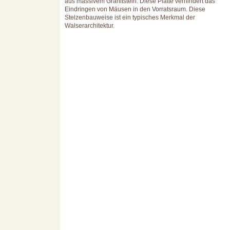
aus massivem Granitstein. Diese Platte verhindert das
Eindringen von Mäusen in den Vorratsraum. Diese
Stelzenbauweise ist ein typisches Merkmal der
Walserarchitektur.