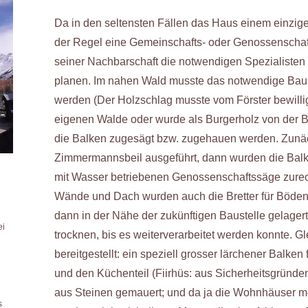
Da in den seltensten Fällen das Haus einem einzig
der Regel eine Gemeinschafts- oder Genossenschafts
seiner Nachbarschaft die notwendigen Spezialisten
planen. Im nahen Wald musste das notwendige Bauh
werden (Der Holzschlag musste vom Förster bewill
eigenen Walde oder wurde als Burgerholz von der Bu
die Balken zugesägt bzw. zugehauen werden. Zunäc
Zimmermannsbeil ausgeführt, dann wurden die Balke
mit Wasser betriebenen Genossenschaftssäge zurech
Wände und Dach wurden auch die Bretter für Böde
dann in der Nähe der zukünftigen Baustelle gelager
ei
trocknen, bis es weiterverarbeitet werden konnte. G
bereitgestellt: ein speziell grosser lärchener Balken
n
und den Küchenteil (Fiirhüs: aus Sicherheitsgründe
aus Steinen gemauert; und da ja die Wohnhäuser me
s