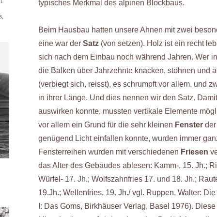
t
typisches Merkmal des alpinen Blockbaus.
s,
Beim Hausbau hatten unsere Ahnen mit zwei besond
eine war der
Satz
(von setzen). Holz ist ein recht 
sich nach dem Einbau noch während Jahren. Wer in 
die Balken über Jahrzehnte knacken, stöhnen und ä
(verbiegt sich, reisst), es schrumpft vor allem, un
in ihrer Länge. Und dies nennen wir den Satz. Damit 
auswirken konnte, mussten vertikale Elemente mögli
vor allem ein Grund für die sehr kleinen
Fenster
der
genügend Licht einfallen konnte, wurden immer ganz
Fensterreihen wurden mit verschiedenen
Friesen
ve
das Alter des Gebäudes ablesen: Kamm-, 15. Jh.; Rinne
Würfel- 17. Jh.; Wolfszahnfries 17. und 18. Jh.; Raut
19.Jh.; Wellenfries, 19. Jh./ vgl. Ruppen, Walter: D
I: Das Goms, Birkhäuser Verlag, Basel 1976). Diese