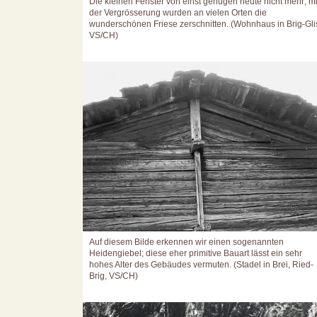
Die kleinen Fenster von einst genügen heute nicht mehr; mi
der Vergrösserung wurden an vielen Orten die
wunderschönen Friese zerschnitten. (Wohnhaus in Brig-Gli
VS/CH)
Auf diesem Bilde erkennen wir einen sogenannten
Heidengiebel; diese eher primitive Bauart lässt ein sehr
hohes Alter des Gebäudes vermuten. (Stadel in Brei, Ried-
Brig, VS/CH)