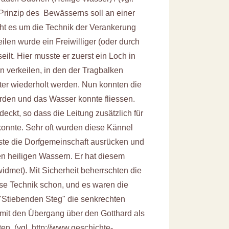
Prinzip des Bewässerns soll an einer
eht es um die Technik der Verankerung
len wurde ein Freiwilliger (oder durch
ilt. Hier musste er zuerst ein Loch in
 verkeilen, in den der Tragbalken
eter wiederholt werden. Nun konnten die
rden und das Wasser konnte fliessen.
eckt, so dass die Leitung zusätzlich für
onnte. Sehr oft wurden diese Kännel
ste die Dorfgemeinschaft ausrücken und
en heiligen Wassern. Er hat diesem
met). Mit Sicherheit beherrschten die
se Technik schon, und es waren die
"Stiebenden Steg" die senkrechten
it den Übergang über den Gotthard als
en. (vgl.
http://www.geschichte-