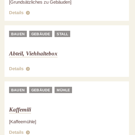
[Grundsätzliches zu Gebäuden]
Details
BAUEN
GEBÄUDE
STALL
Abteil, Viehhaltebox
Details
BAUEN
GEBÄUDE
MÜHLE
Kaffemili
[Kaffeemühle]
Details