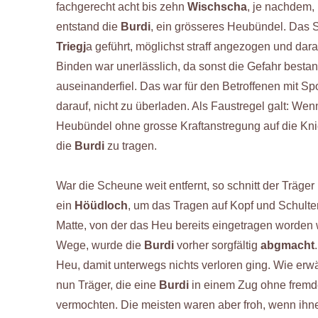
fachgerecht acht bis zehn
Wischscha
, je nachdem
entstand die
Burdi
, ein grösseres Heubündel. Das S
Triegj
a geführt, möglichst straff angezogen und dar
Binden war unerlässlich, da sonst die Gefahr besta
auseinanderfiel. Das war für den Betroffenen mit S
darauf, nicht zu überladen. Als Faustregel galt: We
Heubündel ohne grosse Kraftanstregung auf die Kn
die
Burdi
zu tragen.
War die Scheune weit entfernt, so schnitt der Träge
ein
Höüdloch
, um das Tragen auf Kopf und Schulter
Matte, von der das Heu bereits eingetragen worden
Wege, wurde die
Burdi
vorher sorgfältig
abgmacht
Heu, damit unterwegs nichts verloren ging. Wie er
nun Träger, die eine
Burdi
in einem Zug ohne fremde
vermochten. Die meisten waren aber froh, wenn ihn