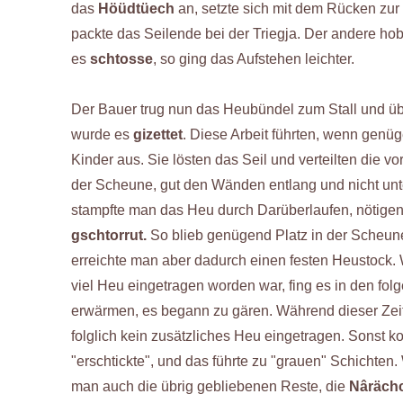
das
Höüdtüech
an, setzte sich mit dem Rücken zur
packte das Seilende bei der Triegja. Der andere ho
es
schtosse
, so ging das Aufstehen leichter.
Der Bauer trug nun das Heubündel zum Stall und übe
wurde es
gizettet
. Diese Arbeit führten, wenn genü
Kinder aus. Sie lösten das Seil und verteilten die v
der Scheune, gut den Wänden entlang und nicht unt
stampfte man das Heu durch Darüberlaufen, nötigen
gschtorrut.
So blieb genügend Platz in der Scheun
erreichte man aber dadurch einen festen Heustock
viel Heu eingetragen worden war, fing es in den fol
erwärmen, es begann zu gären. Während dieser Zeit
folglich kein zusätzliches Heu eingetragen. Sonst ko
"erschtickte", und das führte zu "grauen" Schichten.
man auch die übrig gebliebenen Reste, die
Nârächc