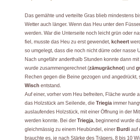
Das gemähte und verteilte Gras blieb mindestens bi
Wetter auch länger. Wenn das Heu unter den Füssen 
werden. War die Unterseite noch leicht grün oder 
fiel, musste das Heu zu erst gewendet,
kcheert
werd
so umgelegt, dass die noch nicht dürre oder nasse 
Nach ungefähr anderthalb Stunden konnte dann mi
wurde zusammengerechnet (
zämugrächnot
) und
g
Rechen gegen die Beine gezogen und angedrückt, so
Wisch
entstand.
Auf einer, vorher vom Heu befreiten, Fläche wurde 
das Holzstück am Seilende, die
Triegia
immer hang
auslaufendes Holzstück, mit einer Öffnung in der Mi
werden konnte. Bei der
Triegja
, beginnend wurde d
gleichmässig zu einem Heubündel, einer
Burdi
auf 
brauchte es, je nach Stärke des Trägers, 8 bis 10 W