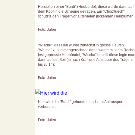
Herstellen einer "Burdi" (Heubürde), diese wurde dann auf
dem Kopf in die Scheune getragen. Ein "Chopftüech"
schützte den Träger vor allzuvielen juckenden Heublumen.
Foto: Julen
"Wischu": das Heu wurde zunächst in grosse Haufen
"Walma" zusammengerechnet, dann wurde mit dem Reche
fest gepresste Heubündel, "Wischa" erstellt diese legte ma
dann auf ein Seil (je nach Kraft und Ausdauer des Trägers
bis zu 14);
Foto: Julen
Hier wird die "Burdi" gebunden und zum Abtransport
vorbereitet;
Foto: Julen