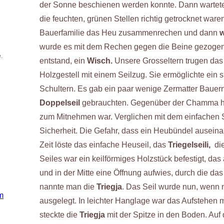
der Sonne beschienen werden konnte. Dann wartete
die feuchten, grünen Stellen richtig getrocknet ware
Bauerfamilie das Heu zusammenrechen und dann
w
n
wurde es mit dem Rechen gegen die Beine gezogen, 
.
entstand, ein
Wisch.
Unsere Grosseltern trugen das
Holzgestell mit einem Seilzug. Sie ermöglichte ein
Schultern. Es gab ein paar wenige Zermatter Bauern
Doppelseil
gebrauchten. Gegenüber der Chamma hat
zum Mitnehmen war. Verglichen mit dem einfachen S
Sicherheit. Die Gefahr, dass ein Heubündel auseinand
Zeit löste das einfache Heuseil, das
Triegelseili,
di
Seiles war ein keilförmiges Holzstück befestigt, das 
und in der Mitte eine Öffnung aufwies, durch die d
nannte man die
Triegja
. Das Seil wurde nun, wenn
ausgelegt. In leichter Hanglage war das Aufstehen 
steckte die
Triegja
mit der Spitze in den Boden. Auf 