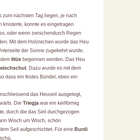
s zum nächsten Tag liegen, je nach
knisterte, konnte es eingetragen
nass, oder wenn zwischendurch Regen
en. Mit dem Holzrechen wurde das Heu
Unterseite der Sonne zugekehrt wurde.
t dem
Iitüe
begonnen werden. Das Heu
wischschut
. Dazu wurde es mit dem
 dass ein festes Bündel, eben ein
anschliessend das Heuseil ausgelegt,
wärts. Die
Triegja
war ein keilförmig
tte, durch die das Seil durchgezogen
ann Wisch um Wisch, schön
dem Seil aufgeschichtet. Für eine
Burdi
ischa.