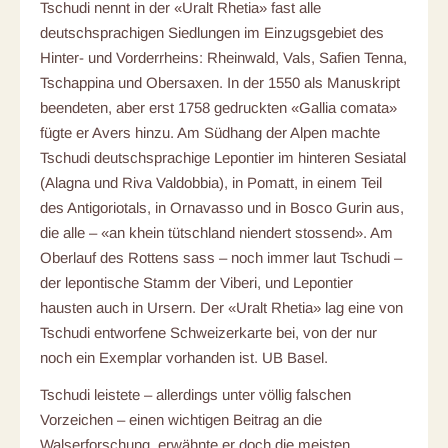
Tschudi nennt in der «Uralt Rhetia» fast alle
deutschsprachigen Siedlungen im Einzugsgebiet des
Hinter- und Vorderrheins: Rheinwald, Vals, Safien Tenna,
Tschappina und Obersaxen. In der 1550 als Manuskript
beendeten, aber erst 1758 gedruckten «Gallia comata»
fügte er Avers hinzu. Am Südhang der Alpen machte
Tschudi deutschsprachige Lepontier im hinteren Sesiatal
(Alagna und Riva Valdobbia), in Pomatt, in einem Teil
des Antigoriotals, in Ornavasso und in Bosco Gurin aus,
die alle – «an khein tütschland niendert stossend». Am
Oberlauf des Rottens sass – noch immer laut Tschudi –
der lepontische Stamm der Viberi, und Lepontier
hausten auch in Ursern. Der «Uralt Rhetia» lag eine von
Tschudi entworfene Schweizerkarte bei, von der nur
noch ein Exemplar vorhanden ist. UB Basel.
Tschudi leistete – allerdings unter völlig falschen
Vorzeichen – einen wichtigen Beitrag an die
Walserforschung, erwähnte er doch die meisten