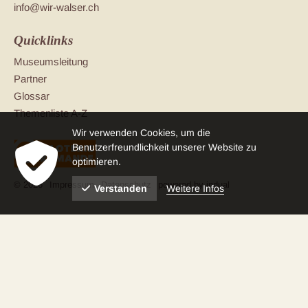
info@wir-walser.ch
Quicklinks
Museumsleitung
Partner
Glossar
Themenliste A-Z
Wir verwenden Cookies, um die
Benutzerfreundlichkeit unserer Website zu
optimieren.
© 2026
Impressum
Datenschutz
powered by indual
Weitere Infos
Verstanden