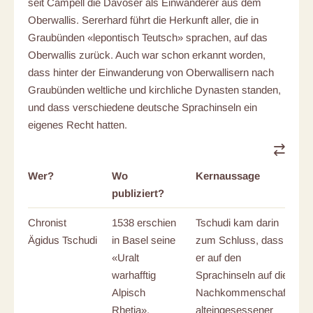
seit Campell die Davoser als Einwanderer aus dem
Oberwallis. Sererhard führt die Herkunft aller, die in
Graubünden «lepontisch Teutsch» sprachen, auf das
Oberwallis zurück. Auch war schon erkannt worden,
dass hinter der Einwanderung von Oberwallisern nach
Graubünden weltliche und kirchliche Dynasten standen,
und dass verschiedene deutsche Sprachinseln ein
eigenes Recht hatten.
Wer?
Wo
Kernaussage
Qu
publiziert?
Chronist
1538 erschien
Tschudi kam darin
M
Ägidus Tschudi
in Basel seine
zum Schluss, dass
Vo
«Uralt
er auf den
warhafftig
Sprachinseln auf die
Alpisch
Nachkommenschaft
Rhetia»,
alteingesessener