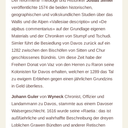
Der reformierte Theologe und Historiker
Josias Simler
veröffentlichte 1574 die beiden historischen,
geographischen und volkskundlichen Studien über das
Wallis und die Alpen «Vallesiae descriptio» und «De
alpibus commentarius» auf der Grundlage eigenen
Materials und der Chroniken von Stumpf und Tschudi.
Simler führt die Besiedlung von Davos zurück auf ein
1282 zwischen den Bischöfen von Sitten und Chur
geschlossenes Bündnis. Um diese Zeit habe der
Freiherr Donat von Vaz von den Herren zu Raron seine
Kolonisten für Davos erhalten, welchen er 1289 das Tal
zu ewigem Erblehen gegen einen jährlichen Grundzins
in Geld überliess.
Johann Guler
von
Wyneck
Chronist, Offizier und
Landammann zu Davos, stammte aus einem Davoser
Walsergeschlecht. 1616 wurde seine «Raetia : das ist
außfüehrliche und wahrhaffte Beschreibung der dreyen
Loblichen Grawen Bündten und anderer Retischen