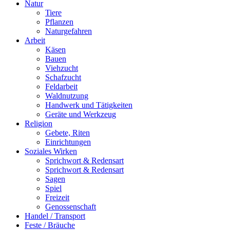
Natur
Tiere
Pflanzen
Naturgefahren
Arbeit
Käsen
Bauen
Viehzucht
Schafzucht
Feldarbeit
Waldnutzung
Handwerk und Tätigkeiten
Geräte und Werkzeug
Religion
Gebete, Riten
Einrichtungen
Soziales Wirken
Sprichwort & Redensart
Sprichwort & Redensart
Sagen
Spiel
Freizeit
Genossenschaft
Handel / Transport
Feste / Bräuche