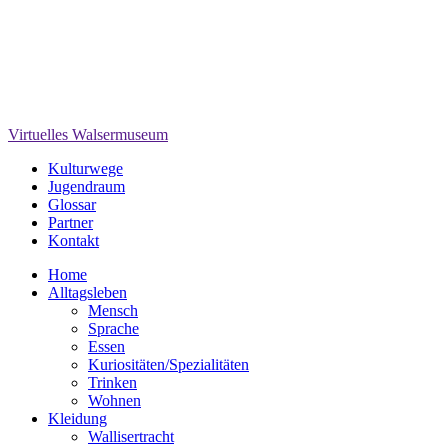
Virtuelles Walsermuseum
Kulturwege
Jugendraum
Glossar
Partner
Kontakt
Home
Alltagsleben
Mensch
Sprache
Essen
Kuriositäten/Spezialitäten
Trinken
Wohnen
Kleidung
Wallisertracht