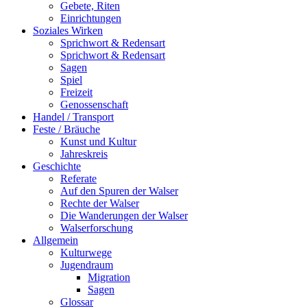
Gebete, Riten
Einrichtungen
Soziales Wirken
Sprichwort & Redensart
Sprichwort & Redensart
Sagen
Spiel
Freizeit
Genossenschaft
Handel / Transport
Feste / Bräuche
Kunst und Kultur
Jahreskreis
Geschichte
Referate
Auf den Spuren der Walser
Rechte der Walser
Die Wanderungen der Walser
Walserforschung
Allgemein
Kulturwege
Jugendraum
Migration
Sagen
Glossar